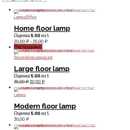
Lamps
Office
Home floor lamp
Оценка
5.00
из 5
Диапазон
20,00
₽
–
25,00
₽
Распродажа!
цен:
20,00 ₽
Decorative
Lamps
Led
–
25,00 ₽
Large floor lamp
Оценка
5.00
из 5
Первоначальная
Текущая
35,00
₽
30,00
₽
цена
цена:
составляла
30,00 ₽.
Lamps
35,00 ₽.
Modern floor lamp
Оценка
5.00
из 5
30,00
₽