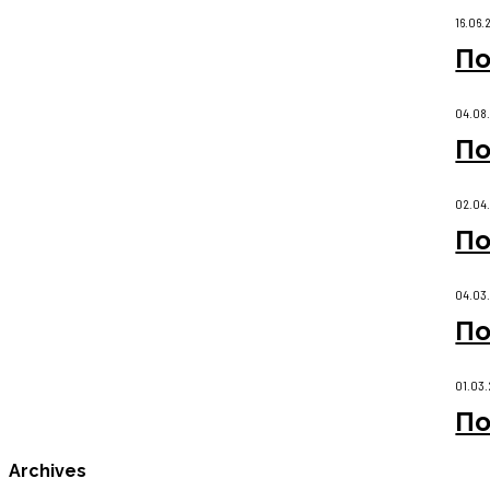
16.06.
По
04.08
По
02.04
По
04.03
По
01.03
По
Archives