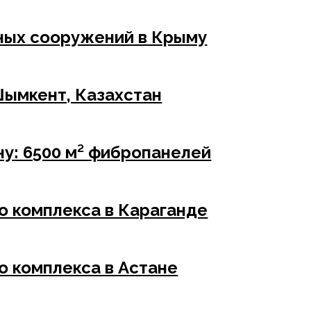
ных сооружений в Крыму
Шымкент, Казахстан
у: 6500 м² фибропанелей
о комплекса в Караганде
о комплекса в Астане