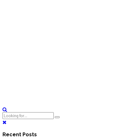
by fpanel
18.02.2024
Новости
Жилой комплекс в Ту
Очередная поставка от ООО «Фибропанель» выполнена для
Continue reading
Recent Posts