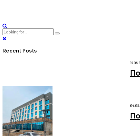
В августе ООО «Фибропанель» поставило 4500 м² фиброцем
Continue reading
Recent Posts
16.06.
По
04.08
По