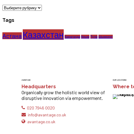
Categories
Tags
Казахстан
Астана
Караганда
Крым
Тула
Шымкент
AVANTAGE
OUR LOCATIONS
Headquarters
Where to
Organically grow the holistic world view of
disruptive innovation via empowerment.
020 7946 0020
info@avantage.co.uk
avantage.co.uk